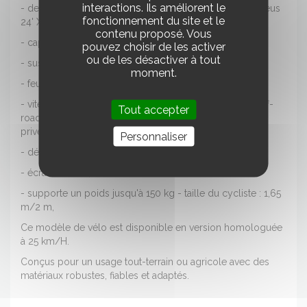
interactions. Ils améliorent le
- des freins à disques hydrauliques puissants et des pneus
fonctionnement du site et le
24' X 4',
contenu proposé. Vous
- capteur de couple,
pouvez choisir de les activer
ou de les désactiver à tout
- suspension pneumatique arrière,
moment.
- feu avant de klaxon LED lumineuse,
- vitesse : 25-45 km/H (45 km/H - 750 W : version "off-
Tout accepter
road" non homologuée réservée à un usage sur terrain
privé, hors voie publique uniquement),
Personnaliser
- dérailleur Shimano 9 vitesses,
- écran couleur,
- supporte un poids jusqu'à 150 kg - taille du cycliste : 1,65
m/2 m,
Ce modèle de vélo est disponible en version homologuée
à 25 km/H.
Conçus pour un usage tout-terrain ou agricole avec des
matériaux robustes, fiables et adaptés.