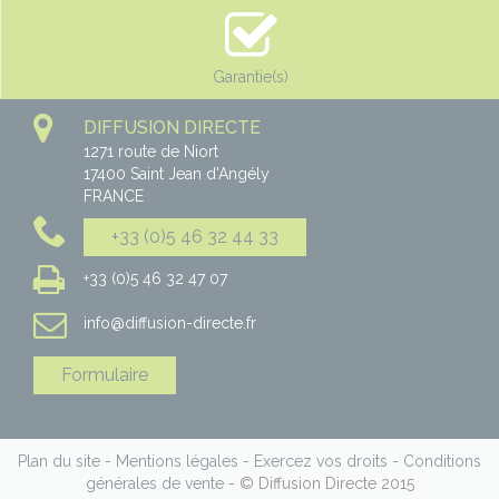
Garantie(s)
DIFFUSION DIRECTE
1271 route de Niort
17400
Saint Jean d'Angély
FRANCE
+33 (0)5 46 32 44 33
+33 (0)5 46 32 47 07
info@diffusion-directe.fr
Formulaire
Plan du site
-
Mentions légales
-
Exercez vos droits
-
Conditions
générales de vente
- © Diffusion Directe 2015