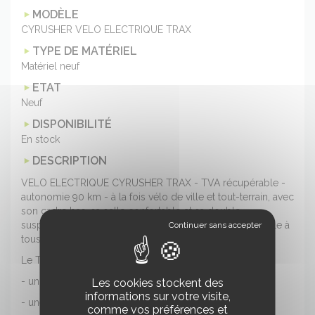
MODÈLE
CYRUSHER VELO ELECTRIQUE TRAX
TYPE DE MATÉRIEL
Matériel neuf
ETAT
Neuf
DISPONIBILITÉ
En stock
DESCRIPTION
VELO ELECTRIQUE CYRUSHER TRAX - TVA récupérable -
autonomie 90 km - à la fois vélo de ville et tout-terrain, avec
son cadre bas, sa selle confortable et sa double
suspension, en fait un vélo ultra confortable et accessible à
tous.
Le TRAX possède de nombreux atouts :
- un moteur Bafang 250 - 750 W
Les cookies stockent des
informations sur votre visite,
- une batterie 52 V 20 Ah (5-7 heures de charge),
comme vos préférences et