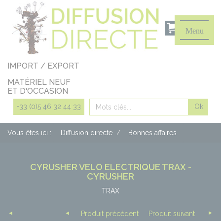
Panneau de gestion des cookies
Menu
IMPORT / EXPORT
MATÉRIEL NEUF
ET D'OCCASION
Rechercher
+33 (0)5 46 32 44 33
Vous êtes ici :
Diffusion directe
Bonnes affaires
CYRUSHER VELO ELECTRIQUE TRAX -
CYRUSHER
TRAX
Produit précédent
Produit suivant