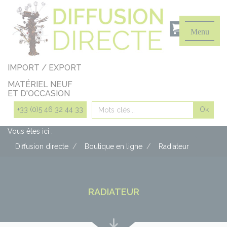
Panneau de gestion des cookies
Menu
IMPORT / EXPORT
MATÉRIEL NEUF
ET D'OCCASION
Rechercher
+33 (0)5 46 32 44 33
Vous êtes ici :
Diffusion directe
Boutique en ligne
Radiateur
RADIATEUR
Lire