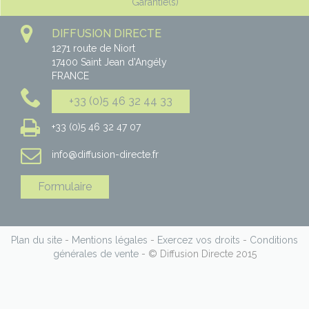
Garantie(s)
DIFFUSION DIRECTE
1271 route de Niort
17400
Saint Jean d'Angély
FRANCE
+33 (0)5 46 32 44 33
+33 (0)5 46 32 47 07
info@diffusion-directe.fr
Formulaire
Plan du site
-
Mentions légales
-
Exercez vos droits
-
Conditions
générales de vente
- © Diffusion Directe 2015