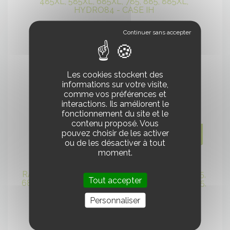
485XL, 585XL, 685XL, 785, 885, 885XL,
HYDRO84 - CASE IH
1000725 - Pièces détachées
Les cookies stockent des
informations sur votre visite,
comme vos préférences et
interactions. Ils améliorent le
fonctionnement du site et le
contenu proposé. Vous
pouvez choisir de les activer
314,97 € HT
ou de les désactiver à tout
moment.
RADIATEUR POUR 485, 485XL, 585, 585XL, 685,
Tout accepter
685XL, 785, 785XL, 885, 885XL, 595, 595XL, 695,
695XL, 795, 795XL, 895XL - CASE IH
Personnaliser
1008225 - Pièces détachées