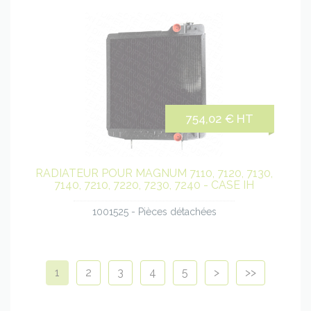
754,02 € HT
RADIATEUR POUR MAGNUM 7110, 7120, 7130,
7140, 7210, 7220, 7230, 7240 - CASE IH
1001525 - Pièces détachées
1
2
3
4
5
>
>>