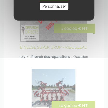
Personnaliser
Voir
le
1 000,00 € HT
produit
BINEUSE SUPER CROP - RIBOULEAU
10557 -
Prévoir des réparations
- Occasion
Voir
le
10 900,00 € HT