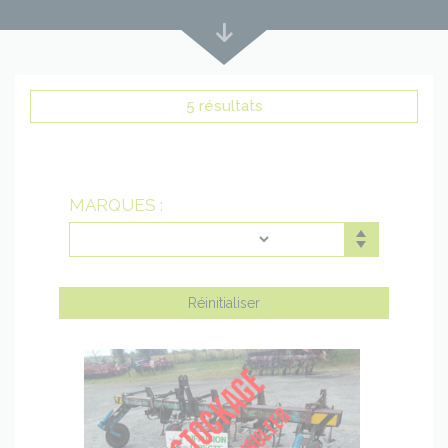
Lire
plus
bas
5 résultats
MARQUES :