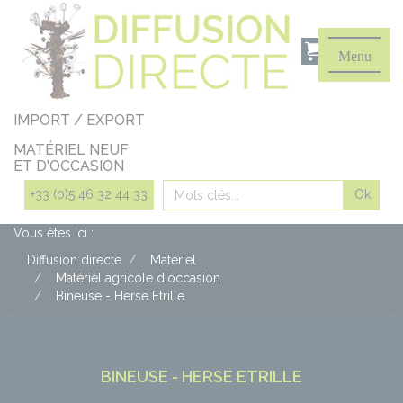
Panneau de gestion des cookies
Menu
IMPORT / EXPORT
MATÉRIEL NEUF
ET D'OCCASION
Rechercher
+33 (0)5 46 32 44 33
Vous êtes ici :
Diffusion directe
Matériel
Matériel agricole d'occasion
Bineuse - Herse Etrille
BINEUSE - HERSE ETRILLE