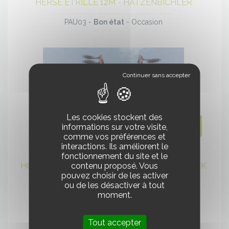
HERSE ETRILLE 12M - HATZENBICHLER
PAU03 -
Bon état
- Occasion
Voir
le
Les cookies stockent des
11 500,00 € HT
informations sur votre visite,
produit
comme vos préférences et
interactions. Ils améliorent le
fonctionnement du site et le
contenu proposé. Vous
HOUE ROTATIVE ROTARYSTAR 640 - EINBOCK
pouvez choisir de les activer
ou de les désactiver à tout
PAU 04 -
Très bon état
- Occasion
moment.
Tout accepter