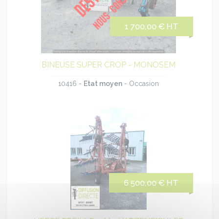
Voir
le
1 700,00 € HT
produit
BINEUSE SUPER CROP - MONOSEM
10416 -
Etat moyen
- Occasion
Voir
le
6 500,00 € HT
produit