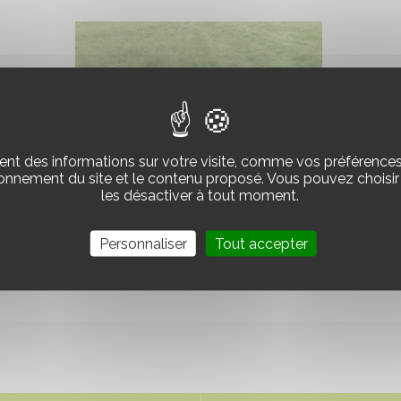
Voir
le
A partir de
7700€ HT
nt des informations sur votre visite, comme vos préférences e
produit
ionnement du site et le contenu proposé. Vous pouvez choisir 
les désactiver à tout moment.
ROULEAU DESTRUCTEUR - MANDAM
Personnaliser
Tout accepter
WN-Tandem - Neuf