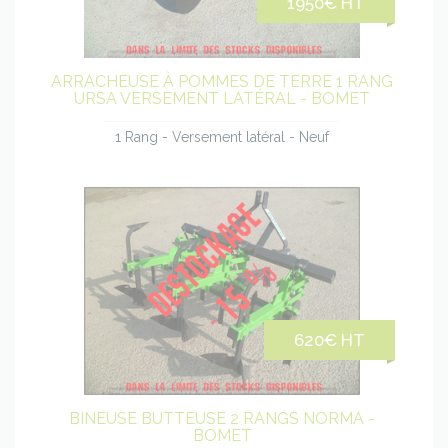
1950€ HT
produit
ARRACHEUSE À POMMES DE TERRE 1 RANG
URSA VERSEMENT LATÉRAL - BOMET
1 Rang - Versement latéral - Neuf
Voir
le
620€ HT
produit
BINEUSE BUTTEUSE 2 RANGS NORMA -
BOMET