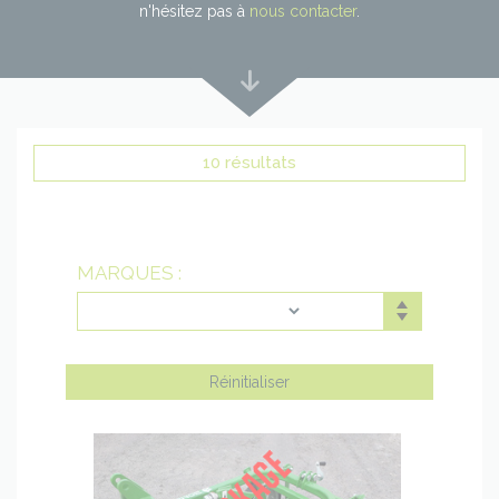
n'hésitez pas à
nous contacter
.
Lire
plus
bas
10 résultats
MARQUES :