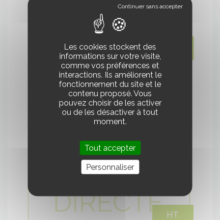
Voir
le
A partir de
Les cookies stockent des
2492€ HT
produit
informations sur votre visite,
comme vos préférences et
interactions. Ils améliorent le
fonctionnement du site et le
CYRUSHER VELO ELECTRIQUE TRAX -
contenu proposé. Vous
CYRUSHER
pouvez choisir de les activer
ou de les désactiver à tout
TRAX - Neuf
moment.
HT
Tout accepter
Personnaliser
Voir
le
HT