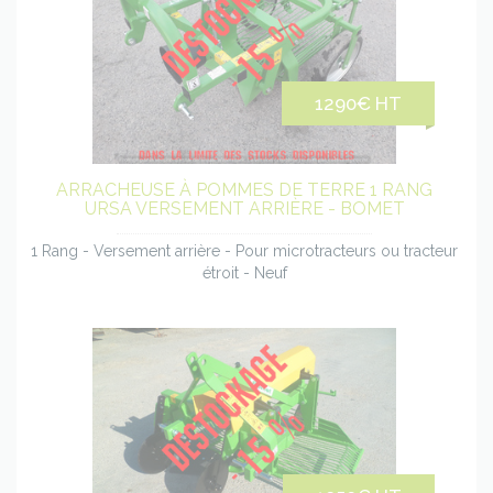
Voir
le
1290€ HT
produit
ARRACHEUSE À POMMES DE TERRE 1 RANG
URSA VERSEMENT ARRIÈRE - BOMET
1 Rang - Versement arrière - Pour microtracteurs ou tracteur
étroit - Neuf
Voir
le