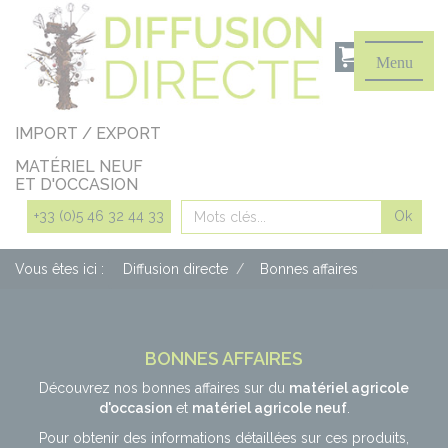
Panneau de gestion des cookies
Menu
IMPORT / EXPORT
MATÉRIEL NEUF
ET D'OCCASION
Rechercher
+33 (0)5 46 32 44 33
Vous êtes ici :
Diffusion directe
Bonnes affaires
BONNES AFFAIRES
Découvrez nos bonnes affaires sur du
matériel agricole
d'occasion
et
matériel agricole neuf
.
Pour obtenir des informations détaillées sur ces produits,