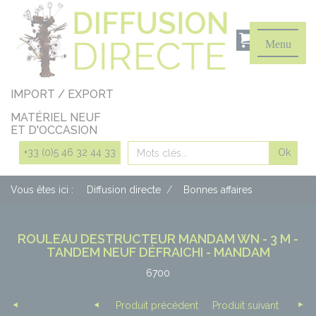
Panneau de gestion des cookies
Menu
IMPORT / EXPORT
MATÉRIEL NEUF
ET D'OCCASION
Rechercher
+33 (0)5 46 32 44 33
Vous êtes ici :
Diffusion directe
Bonnes affaires
ROULEAU DESTRUCTEUR MANDAM WN - 3 M -
TANDEM NEUF DÉFRAICHI - MANDAM
6700
Produit précédent
Produit suivant