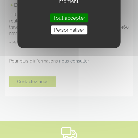
moment.
DESCRIPTION
- Rouleau destructeur MANDAM WN 3.0 Tandem (type
Tout accepter
rouleau FACA) neuf défraichi (année 2022) - largeur de
travail : 3 m - attelage frontal - double rouleau diamètre 460
Personnaliser
mm - lames boulonnées.
- Prix HT - matériel disponible en stock.
Pour plus d'informations
nous consulter
.
Contactez nous