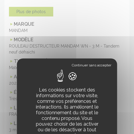
Plus de photos
MARQUE
MANDAM
MODÈLE
ROULEAU DESTRUCTEUR MANDAM WN - 3 M - Tandem
neuf défraichi
TYPE DE MATÉRIEL
Matériel d'occasion
ANNÉE
2022
Les cookies stockent des
ÉTAT
informations sur votre visite,
Très bon état
comme vos préférences et
interactions. Ils améliorent le
LOCALISATION
fonctionnement du site et le
FRANCE
contenu proposé. Vous
LARGEUR
pouvez choisir de les activer
ou de les désactiver à tout
3 m