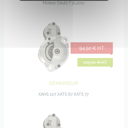
Moteur Deutz F3L2011
94,50 € HT
105,00 € HT
DÉMARREUR
XAHS 107 XATS 67 XATS 77