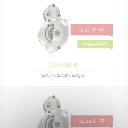
94,50 € HT
105,00 € HT
DÉMARREUR
AW240 AW260 AW300
94,50 € HT