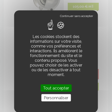
105,00 € HT
DÉMARREUR
XAS 46 XAS 47 XAS 56
Les cookies stockent des
informations sur votre visite,
comme vos préférences et
interactions. Ils améliorent le
fonctionnement du site et le
contenu proposé. Vous
pouvez choisir de les activer
ou de les désactiver à tout
94,50 € HT
moment.
105,00 € HT
Tout accepter
Personnaliser
DÉMARREUR