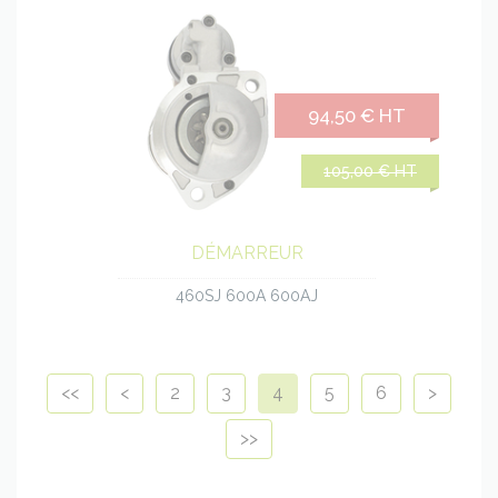
94,50 € HT
105,00 € HT
DÉMARREUR
460SJ 600A 600AJ
<<
<
2
3
4
5
6
>
>>