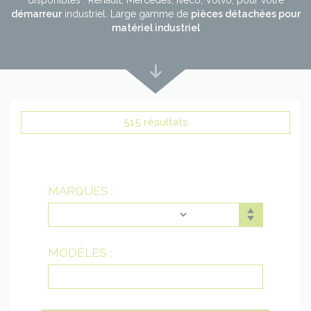
démarreur
industriel. Large gamme de
pièces détachées pour
matériel industriel
Lire
plus
bas
515 résultats
MARQUES :
MODÈLES :