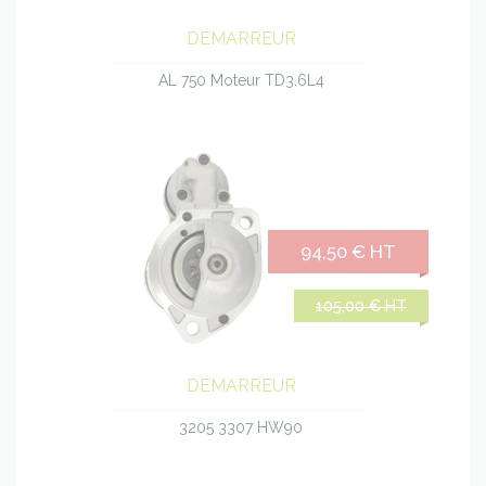
DÉMARREUR
AL 750 Moteur TD3.6L4
94,50 € HT
105,00 € HT
DÉMARREUR
3205 3307 HW90