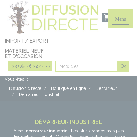
Panneau de gestion des cookies
Menu
IMPORT / EXPORT
MATÉRIEL NEUF
ET D'OCCASION
Rechercher
+33 (0)5 46 32 44 33
Vous êtes ici :
Diffusion directe
Boutique en ligne
Démarreur
Démarreur Industriel
DÉMARREUR INDUSTRIEL
Achat
démarreur industriel
. Les plus grandes marques
disponibles : Renault, Mercedes, Iveco, Volvo, pour votre