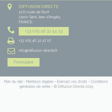
DIFFUSION DIRECTE
1271 route de Niort
17400
Saint Jean d'Angély
FRANCE
+33 (0)5 46 32 44 33
+33 (0)5 46 32 47 07
info@diffusion-directe.fr
Formulaire
Plan du site
-
Mentions légales
-
Exercez vos droits
-
Conditions
générales de vente
- © Diffusion Directe 2015