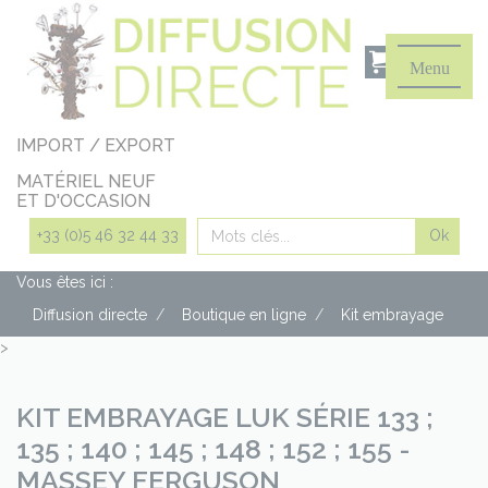
Panneau de gestion des cookies
Menu
IMPORT / EXPORT
MATÉRIEL NEUF
ET D'OCCASION
Rechercher
+33 (0)5 46 32 44 33
Vous êtes ici :
Diffusion directe
Boutique en ligne
Kit embrayage
>
KIT EMBRAYAGE LUK SÉRIE 133 ;
135 ; 140 ; 145 ; 148 ; 152 ; 155 -
MASSEY FERGUSON