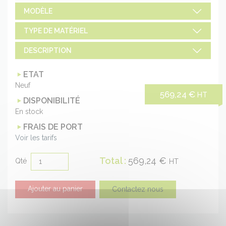
MODÈLE
TYPE DE MATÉRIEL
DESCRIPTION
ETAT
Neuf
569,24 €
HT
DISPONIBILITÉ
En stock
FRAIS DE PORT
Voir les tarifs
Ajout
Total :
569,24 €
Qté
HT
au
panier
Ajouter au panier
Contactez nous