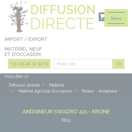
Panneau de gestion des cookies
Menu
IMPORT / EXPORT
MATÉRIEL NEUF
ET D'OCCASION
Rechercher
+33 (0)5 46 32 44 33
Vous êtes ici :
Diffusion directe
Matériel
Matériel agricole d'occasion
Faneur - Andaineur
ANDAINEUR SWADRO 421 - KRONE
PIG3