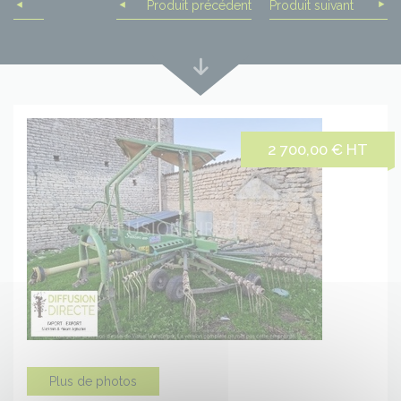
Produit précédent
Produit suivant
Lire
plus
bas
2 700,00 € HT
Plus de photos