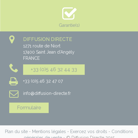
Garantie(s)
DIFFUSION DIRECTE
1271 route de Niort
17400
Saint Jean d'Angély
FRANCE
+33 (0)5 46 32 44 33
+33 (0)5 46 32 47 07
info@diffusion-directe.fr
Formulaire
Plan du site
-
Mentions légales
-
Exercez vos droits
-
Conditions
générales de vente
- © Diffusion Directe 2015