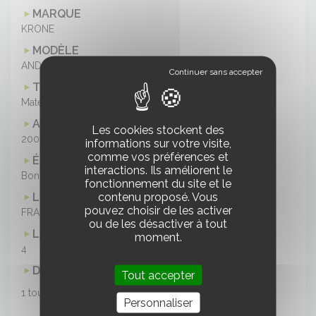
MARQUE
KRONE
MODÈLE
ANDAINEUR SWADRO 421
TYPE DE MATÉRIEL
Matériel d'occasion
ANNÉE
Les cookies stockent des
2000
informations sur votre visite,
comme vos préférences et
ÉTAT
interactions. Ils améliorent le
Bon état
fonctionnement du site et le
contenu proposé. Vous
LOCALISATION
pouvez choisir de les activer
FRANCE
ou de les désactiver à tout
LARGEUR DE TRAVAIL
moment.
4
DESCRIPTION
Tout accepter
1 toupie - 13 bras - 2 essieux - 4 roues.
Personnaliser