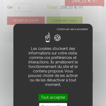
268,72 €
HT
Ajout
Total :
268,72 €
Qté
HT
au
panier
Ajouter au panier
Contactez nous
Les cookies stockent des
informations sur votre visite,
comme vos préférences et
interactions. Ils améliorent le
fonctionnement du site et le
contenu proposé. Vous
pouvez choisir de les activer
13.86 HT
ou de les désactiver à tout
moment.
DEUTZ DX 3.90 F/S
Tout accepter