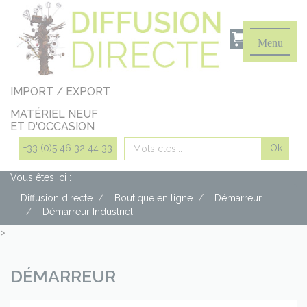
Panneau de gestion des cookies
Menu
IMPORT / EXPORT
MATÉRIEL NEUF
ET D'OCCASION
Rechercher
+33 (0)5 46 32 44 33
Vous êtes ici :
Diffusion directe
Boutique en ligne
Démarreur
Démarreur Industriel
>
DÉMARREUR